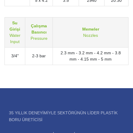
5 x 4.2
3.5
2940
20.30
Su
Çalışma
Girişi
Memeler
Basıncı
Water
Nozzles
Pressure
Input
2.3 mm - 3.2 mm - 4.2 mm - 3.8
3/4"
2-3 bar
mm - 4.15 mm - 5 mm
35 YILLIK DENEYIMIYLE SEKTÖRÜNÜN LIDER PLASTIK
BORU ÜRETICISI