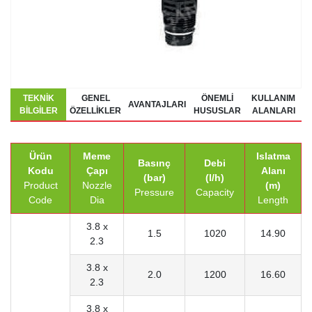
TEKNIK
GENEL
ÖNEMLI
KULLANIM
AVANTAJLARI
BILGILER
ÖZELLIKLER
HUSUSLAR
ALANLARI
Ürün
Meme
Islatma
Basınç
Debi
Kodu
Çapı
Alanı
(bar)
(l/h)
Product
Nozzle
(m)
Pressure
Capacity
Code
Dia
Length
3.8 x
1.5
1020
14.90
2.3
3.8 x
2.0
1200
16.60
2.3
3.8 x