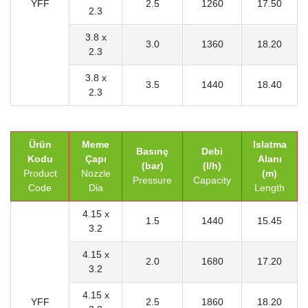
YFF
2.5
1260
17.50
2.3
3.8 x
3.0
1360
18.20
2.3
3.8 x
3.5
1440
18.40
2.3
Ürün
Meme
Islatma
Basınç
Debi
Kodu
Çapı
Alanı
(bar)
(l/h)
Product
Nozzle
(m)
Pressure
Capacity
Code
Dia
Length
4.15 x
1.5
1440
15.45
3.2
4.15 x
2.0
1680
17.20
3.2
4.15 x
YFF
2.5
1860
18.20