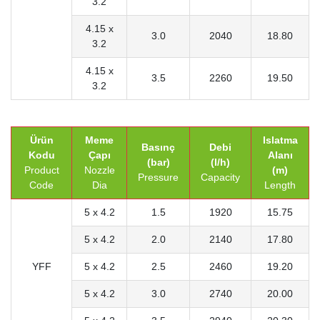
3.2
4.15 x
3.0
2040
18.80
3.2
4.15 x
3.5
2260
19.50
3.2
Ürün
Meme
Islatma
Basınç
Debi
Kodu
Çapı
Alanı
(bar)
(l/h)
Product
Nozzle
(m)
Pressure
Capacity
Code
Dia
Length
5 x 4.2
1.5
1920
15.75
5 x 4.2
2.0
2140
17.80
YFF
5 x 4.2
2.5
2460
19.20
5 x 4.2
3.0
2740
20.00