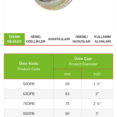
TEKNIK
GENEL
ÖNEMLI
KULLANIM
AVANTAJLARI
BILGILER
ÖZELLIKLER
HUSUSLAR
ALANLARI
Ürün Çapı
Ürün Kodu
Product Diameter
Product Code
mm
inch
50DPB
50
1 ½”
63DPB
63
2”
75DPB
75
2 ½”
90DPB
90
3”