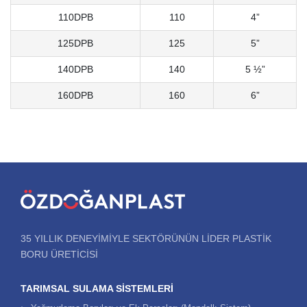
110DPB
110
4”
125DPB
125
5”
140DPB
140
5 ½”
160DPB
160
6”
35 YILLIK DENEYIMIYLE SEKTÖRÜNÜN LIDER PLASTIK
BORU ÜRETICISI
TARIMSAL SULAMA SISTEMLERI