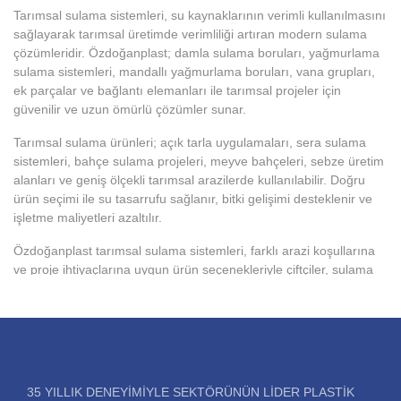
Tarımsal sulama sistemleri, su kaynaklarının verimli kullanılmasını
sağlayarak tarımsal üretimde verimliliği artıran modern sulama
çözümleridir. Özdoğanplast; damla sulama boruları, yağmurlama
sulama sistemleri, mandallı yağmurlama boruları, vana grupları,
ek parçalar ve bağlantı elemanları ile tarımsal projeler için
güvenilir ve uzun ömürlü çözümler sunar.
Tarımsal sulama ürünleri; açık tarla uygulamaları, sera sulama
sistemleri, bahçe sulama projeleri, meyve bahçeleri, sebze üretim
alanları ve geniş ölçekli tarımsal arazilerde kullanılabilir. Doğru
ürün seçimi ile su tasarrufu sağlanır, bitki gelişimi desteklenir ve
işletme maliyetleri azaltılır.
Özdoğanplast tarımsal sulama sistemleri, farklı arazi koşullarına
ve proje ihtiyaçlarına uygun ürün seçenekleriyle çiftçiler, sulama
birlikleri, müteahhitler ve tarımsal altyapı projeleri için pratik,
dayanıklı ve ekonomik çözümler sağlar.
Sulama Borusu
35 YILLIK DENEYIMIYLE SEKTÖRÜNÜN LIDER PLASTIK