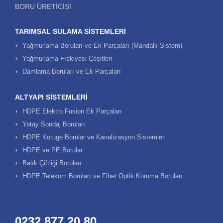
Tarımsal Sulama Sistemleri, tarımsal üretimin gerçekleştirilmesi
BORU ÜRETICISI
sırasında ihtiyaç duyulan suyun daha verimli bir şekilde
kullanılmasını sağlar. Arazi yapısına ve su kaynağından alınan
suyun tazyikine bağlı olarak tercih edilen sulama sistemleri çok
TARIMSAL SULAMA SISTEMLERI
çeşitli seçenekler sunar. Sulama borularından bağlantı
Yağmurlama Boruları ve Ek Parçaları (Mandallı Sistem)
ekipmanlarına kadar pek çok seçeneği içeren tarımsal sulama
Yağmurlama Fıskiyesi Çeşitleri
ekipmanları sayesinde verimliliği yakalamak mümkündür.
Damlama Boruları ve Ek Parçaları
Özdoğanplast-Sunpipe tarafından üretilen tarımsal sulama
borusu sayesinde hem kaliteli bir sonuca ulaşmak hem de
ALTYAPI SISTEMLERI
tarımsal verimliliği yakalamak mümkündür. Siz de ihtiyaçlarınıza
HDPE Elektro Fusion Ek Parçaları
en uygun tercihi yapabilirsiniz.
Yatay Sondaj Boruları
Tarımsal Sulama Sistemleri Nedir?
HDPE Koruge Borular ve Kanalizasyon Sistemleri
Çiftçilerin tarımsal üretim esnasında suya ihtiyacını karşılamak
HDPE ve PE Borular
adına sulama sistemleri dikkat çeker. Yağmurun yeterli olmadığı
Balık Çiftliği Boruları
ve üründen alınan verimin arttırılmak istendiği durumlarda
HDPE Telekom Boruları ve Fiber Optik Koruma Boruları
tarımsal sulama için bir sistemin yapılandırılması
hedeflenmektedir. Bu noktada sulamanın daha kaliteli ve az
miktarda kaynakla gerçekleştirilebilmesi adına Özdoğanplast-
Sunpipe çözümlerine başvurmak gerekir.
0232 877 20 80