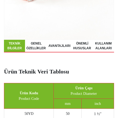
TEKNIK
GENEL
ÖNEMLI
KULLANIM
AVANTAJLARI
BILGILER
ÖZELLIKLER
HUSUSLAR
ALANLARI
Ürün Teknik Veri Tablosu
Ürün Çapı
Ürün Kodu
Product Diameter
Product Code
mm
inch
50YD
50
½
1
”