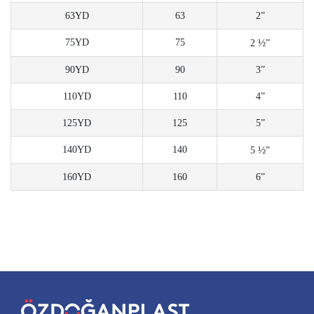
63YD
63
2”
75YD
75
½
2
”
90YD
90
3”
110YD
110
4”
125YD
125
5”
140YD
140
½
5
”
160YD
160
6”