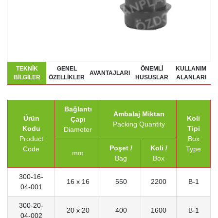
TEKNIK
GENEL
ÖNEMLI
KULLANIM
AVANTAJLARI
BILGILER
ÖZELLIKLER
HUSUSLAR
ALANLARI
Bağlantı
Ambalaj Miktarı
Ürün
Koli
Çapı
Packing Quantity
Kodu
Tipi
Diameter
Product
Box
Poşet /
Koli /
Code
Type
mm
Bag
Box
300-16-
16 x 16
550
2200
B-1
04-001
300-20-
20 x 20
400
1600
B-1
04-002