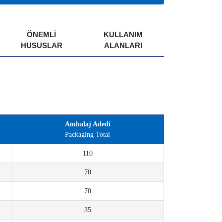
ÖNEMLI
KULLANIM
HUSUSLAR
ALANLARI
Ambalaj Adedi
Packaging Total
110
70
70
35